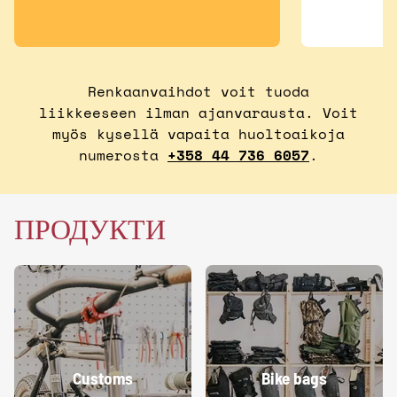
Renkaanvaihdot voit tuoda
liikkeeseen ilman ajanvarausta. Voit
myös kysellä vapaita huoltoaikoja
numerosta
+358 44 736 6057
.
ПРОДУКТИ
Customs
Bike bags