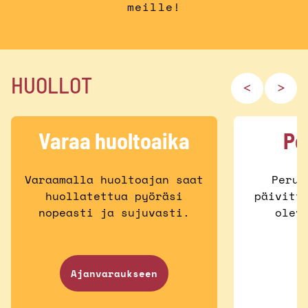
meille!
HUOLLOT
Varaa huoltoaika
Pe
Varaamalla huoltoajan saat
Perus
huollatettua pyöräsi
päivitt
nopeasti ja sujuvasti.
olev
Ajanvaraukseen