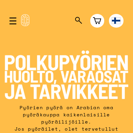
Pyörien pyörä on Arabian oma
pyöräkauppa kaikenlaisille
pyöräilijöille.
Jos pyöräilet, olet tervetullut