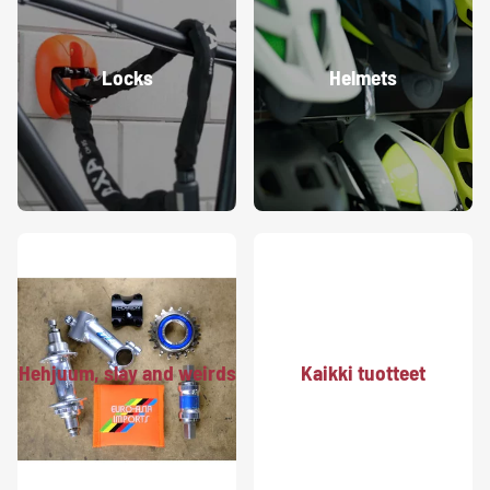
Locks
Helmets
Hehjuum, slay and weirds
Kaikki tuotteet