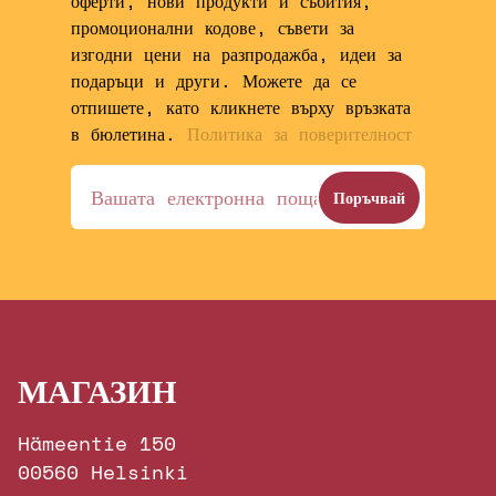
оферти, нови продукти и събития,
промоционални кодове, съвети за
изгодни цени на разпродажба, идеи за
подаръци и други. Можете да се
отпишете, като кликнете върху връзката
в бюлетина.
Политика за поверителност
МАГАЗИН
Hämeentie 150
00560 Helsinki