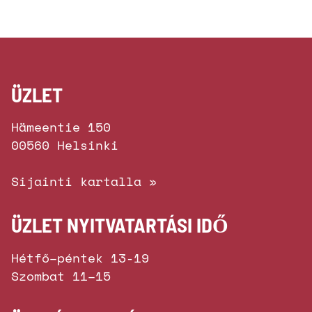
ÜZLET
Hämeentie 150
00560 Helsinki
Sijainti kartalla »
ÜZLET NYITVATARTÁSI IDŐ
Hétfő–péntek 13-19
Szombat 11–15