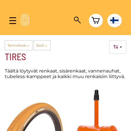
Termékek
‪»
Bolt
‪»
▼
TIRES
Täältä löytyvät renkaat, sisärenkaat, vannenauhat,
tubeless-kamppeet ja kaikki muu renkaisiin liittyvä.