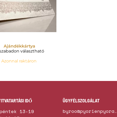
Ajándékkártya
 szabadon választható
Azonnal raktáron
ITVATARTÁSI IDŐ
ÜGYFÉLSZOLGÁLAT
byroo@pyorienpyora
péntek 13-19