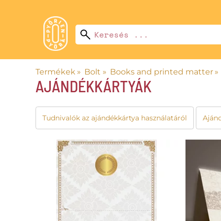
Termékek
‪»
Bolt
‪»
Books and printed matter
‪»
AJÁNDÉKKÁRTYÁK
Tudnivalók az ajándékkártya használatáról
Aján