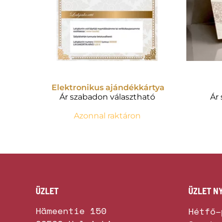
Elektronikus ajándékkártya
Ár szabadon választható
Ár
Azonnal raktáron
ÜZLET
ÜZLET NY
Hämeentie 150
Hétfő–