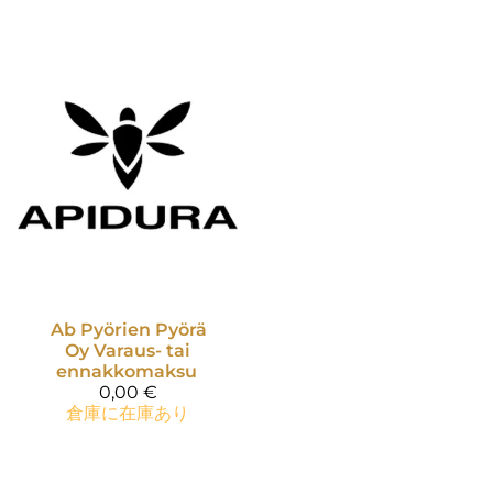
Ab Pyörien Pyörä
Oy
Varaus- tai
ennakkomaksu
0,00 €
倉庫に在庫あり