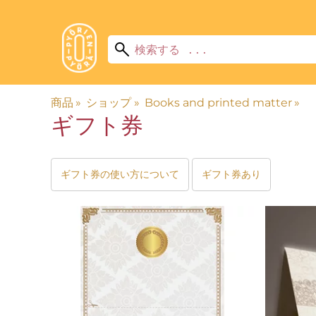
商品
‪»
ショップ
‪»
Books and printed matter
‪»
ギフト券
ギフト券の使い方について
ギフト券あり