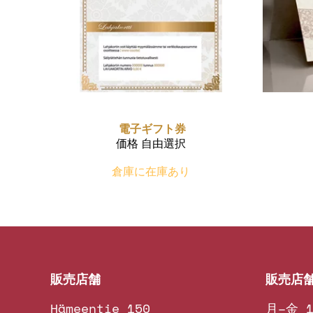
電子ギフト券
価格 自由選択
倉庫に在庫あり
販売店舗
販売店舗
Hämeentie 150
月–金 1