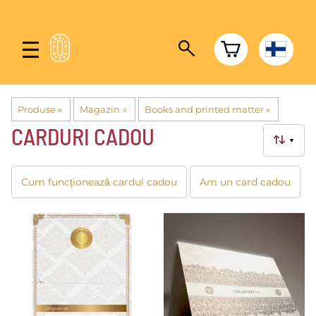
Produse
‪»
Magazin
‪»
Books and printed matter
‪»
CARDURI CADOU
▼
Cum funcționează cardul cadou
Am un card cadou