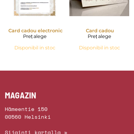
Card cadou electronic
Card cadou
Preț alege
Preț alege
Disponibil in stoc
Disponibil in stoc
MAGAZIN
Hämeentie 150
00560 Helsinki
Sijainti kartalla »