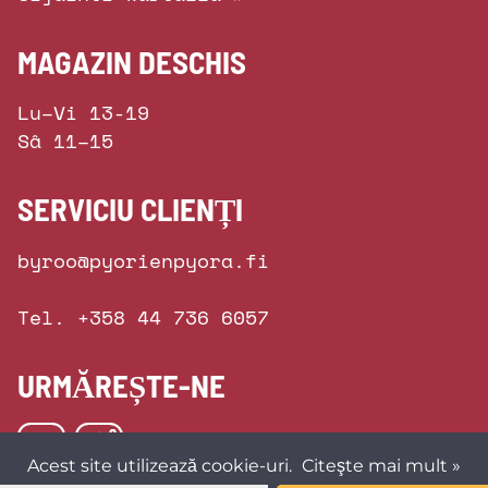
MAGAZIN DESCHIS
Lu–Vi 13-19
Sâ 11–15
SERVICIU CLIENȚI
byroo@pyorienpyora.fi
Tel. +358 44 736 6057
URMĂREȘTE-NE
Acest site utilizează cookie-uri.
Citeşte mai mult »