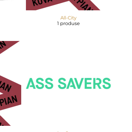
All-City
1 produse