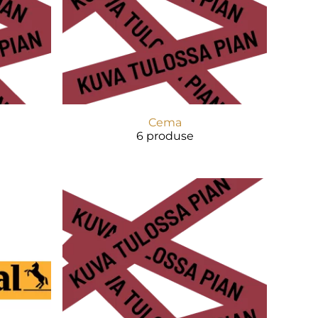
Cema
6 produse