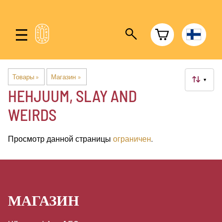
Товары
‪»
Магазин
‪»
▼
HEHJUUM, SLAY AND
WEIRDS
Просмотр данной страницы
ограничен
.
МАГАЗИН