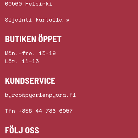
00560 Helsinki
Sijainti kartalla »
BUTIKEN ÖPPET
Mån.–fre. 13-19
Lör. 11–15
KUNDSERVICE
byroo@pyorienpyora.fi
Tfn +358 44 736 6057
FÖLJ OSS