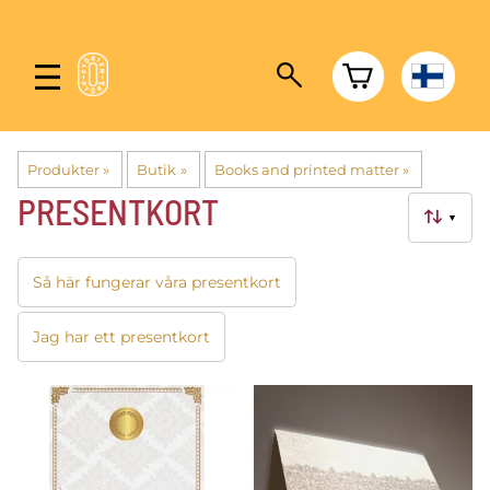
Produkter
‪»
Butik
‪»
Books and printed matter
‪»
PRESENTKORT
▼
Så här fungerar våra presentkort
Jag har ett presentkort