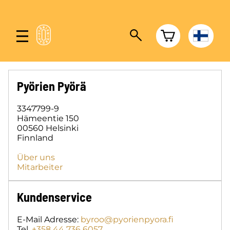
Pyörien Pyörä
3347799-9
Hämeentie 150
00560 Helsinki
Finnland
Über uns
Mitarbeiter
Kundenservice
E-Mail Adresse:
byroo@pyorienpyora.fi
Tel.
+358 44 736 6057