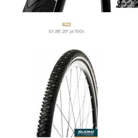
622
Eli 28", 29" ja 700c