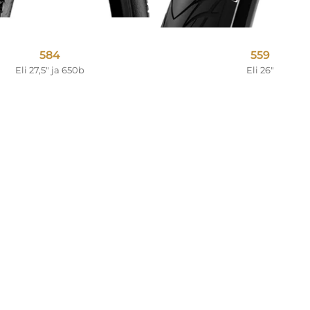
584
559
Eli 27,5" ja 650b
Eli 26"