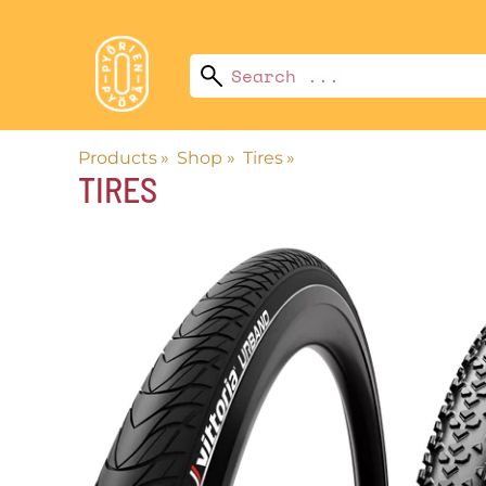
Products
‪»
Shop
‪»
Tires
‪»
TIRES