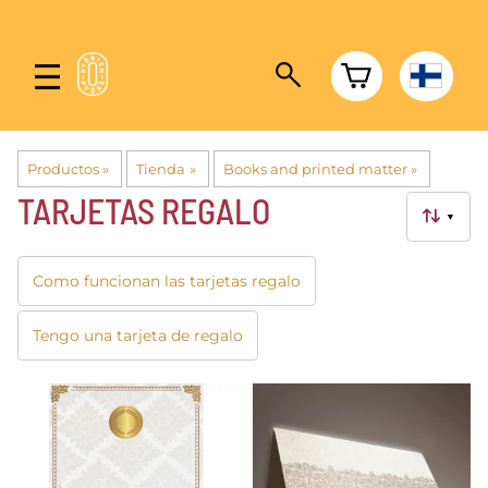
Productos
‪»
Tienda
‪»
Books and printed matter
‪»
TARJETAS REGALO
▼
Como funcionan las tarjetas regalo
Tengo una tarjeta de regalo