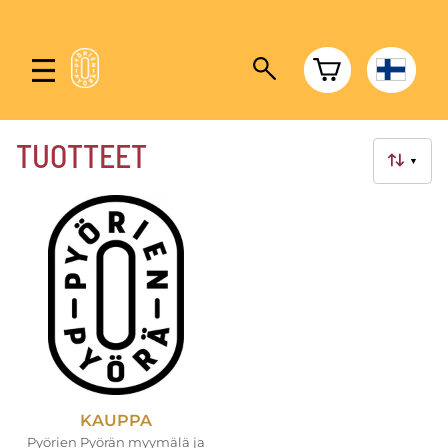
TUOTTEET
▼
KAUPPA
Pyörien Pyörän myymälä ja