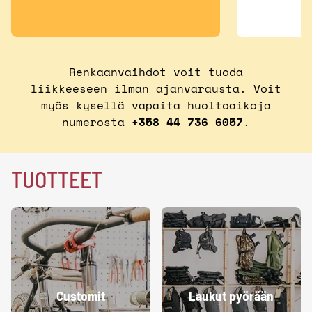
Renkaanvaihdot voit tuoda
liikkeeseen ilman ajanvarausta. Voit
myös kysellä vapaita huoltoaikoja
numerosta
+358 44 736 6057
.
TUOTTEET
Customit
Laukut pyörään