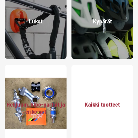
Lukot
Kypärät
Hehjuum, hipo-partsit ja
Kaikki tuotteet
erikoiset