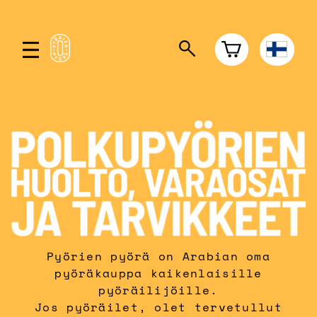
Pyörien pyörä on Arabian oma
pyöräkauppa kaikenlaisille
pyöräilijöille.
Jos pyöräilet, olet tervetullut