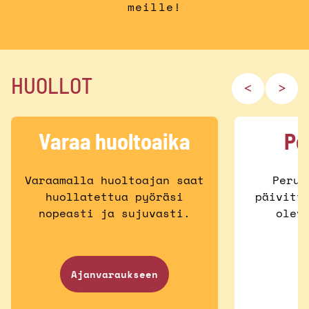
meille!
HUOLLOT
Varaa huoltoaika
Pe
Varaamalla huoltoajan saat
Perus
huollatettua pyöräsi
päivitt
nopeasti ja sujuvasti.
olev
Ajanvaraukseen