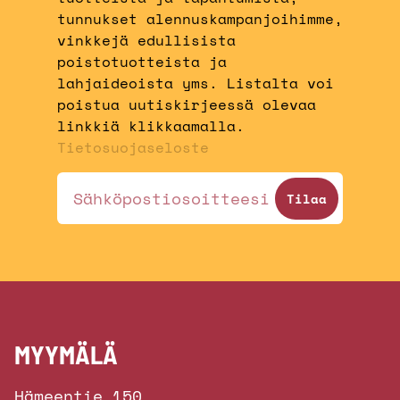
tunnukset alennuskampanjoihimme,
vinkkejä edullisista
poistotuotteista ja
lahjaideoista yms. Listalta voi
poistua uutiskirjeessä olevaa
linkkiä klikkaamalla.
Tietosuojaseloste
MYYMÄLÄ
Hämeentie 150