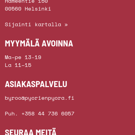
Hämeentie 150
00560 Helsinki
Sijainti kartalla »
MYYMÄLÄ AVOINNA
Ma–pe 13-19
La 11–15
ASIAKASPALVELU
byroo@pyorienpyora.fi
Puh. +358 44 736 6057
SEURAA MEITÄ