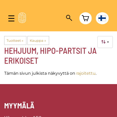
Tuotteet
‪»
Kauppa
‪»
▼
HEHJUUM, HIPO-PARTSIT JA
ERIKOISET
Tämän sivun julkista näkyvyttä on
rajoitettu
.
MYYMÄLÄ