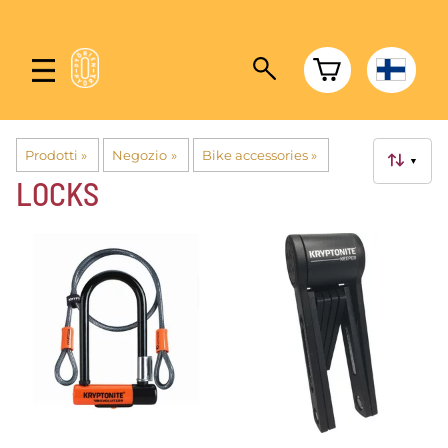
Prodotti
‪»
Negozio
‪»
Bike accessories
‪»
▼
LOCKS