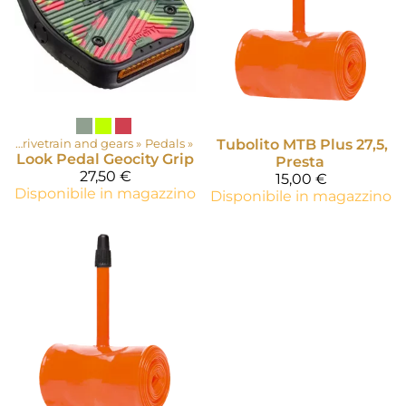
o
‪»
Drivetrain and gears
‪»
Pedals
‪»
Tubolito
MTB Plus 27,5,
Look
Pedal Geocity Grip
Presta
27,50 €
15,00 €
Disponibile in magazzino
Disponibile in magazzino