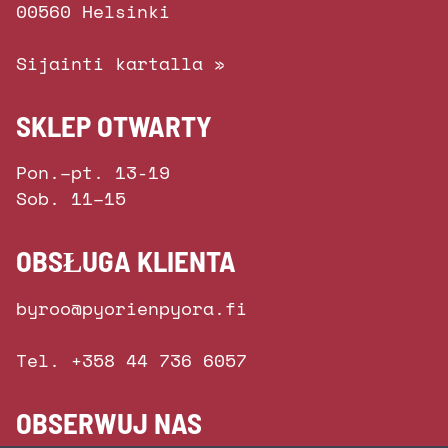
00560 Helsinki
Sijainti kartalla »
SKLEP OTWARTY
Pon.–pt. 13-19
Sob. 11–15
OBSŁUGA KLIENTA
byroo@pyorienpyora.fi
Tel. +358 44 736 6057
OBSERWUJ NAS