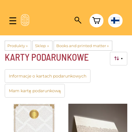
Produkty
‪»
Sklep
‪»
Books and printed matter
‪»
KARTY PODARUNKOWE
▼
Informacje o kartach podarunkowych
Mam kartę podarunkową