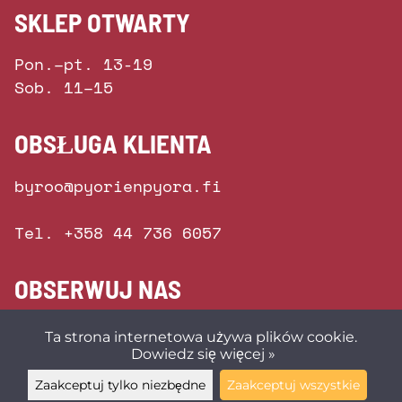
SKLEP OTWARTY
Pon.–pt. 13-19
Sob. 11–15
OBSŁUGA KLIENTA
byroo@pyorienpyora.fi
Tel. +358 44 736 6057
OBSERWUJ NAS
Ta strona internetowa używa plików cookie.
Dowiedz się więcej »
Zaakceptuj tylko niezbędne
Zaakceptuj wszystkie