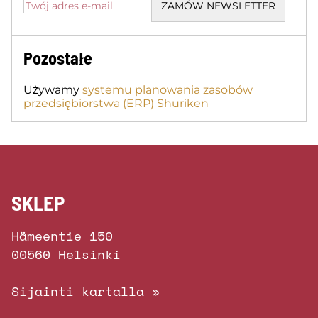
Pozostałe
Używamy
systemu planowania zasobów
przedsiębiorstwa (ERP) Shuriken
SKLEP
Hämeentie 150
00560 Helsinki
Sijainti kartalla »