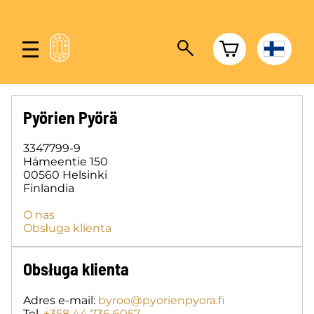
Pyörien Pyörä
3347799-9
Hämeentie 150
00560 Helsinki
Finlandia
O nas
Obsługa klienta
Obsługa klienta
Adres e-mail:
byroo@pyorienpyora.fi
Tel.
+358 44 736 6057