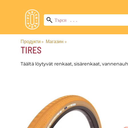
Продукти
‪»
Магазин
‪»
TIRES
Täältä löytyvät renkaat, sisärenkaat, vannenauh