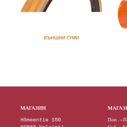
ВЪНШНИ ГУМИ
МАГАЗИН
МАГАЗ
Hämeentie 150
Пон.–П
00560 Helsinki
Съб. 1