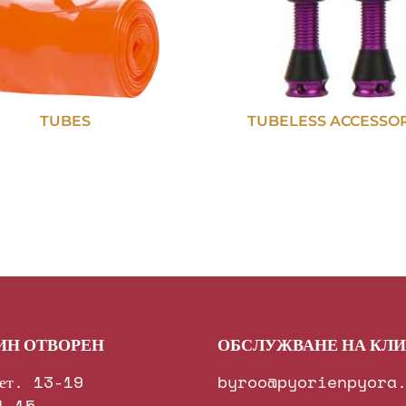
TUBES
TUBELESS ACCESSO
ИН ОТВОРЕН
ОБСЛУЖВАНЕ НА КЛ
ет. 13-19
byroo@pyorienpyora
1–15