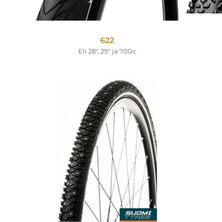
622
Eli 28", 29" ja 700c