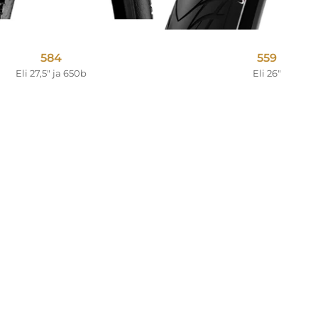
584
559
Eli 27,5" ja 650b
Eli 26"