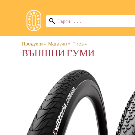
Продукти
‪»
Магазин
‪»
Tires
‪»
ВЪНШНИ ГУМИ